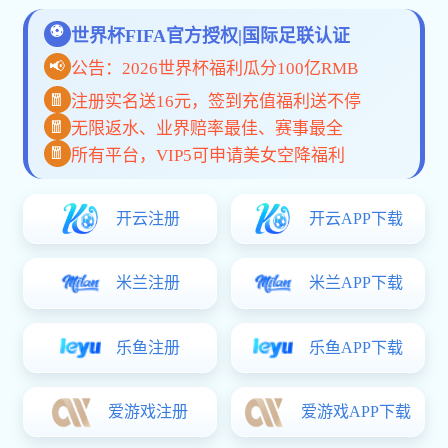
手机App
网页版
追梦之路：我对卡梅隆布泽尔的热
爱与对迪班萨的坚定支持
2026-06-07 22:11
32 次阅读
首页
/
体育热讯
在这篇文章中，我将分享我对卡梅隆·布泽尔的热爱以