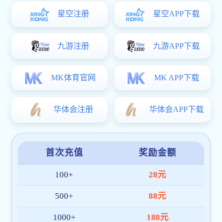
及对迪班萨的坚定支持。这不仅是关于体育的讨论，
更是关于梦想与追求的故事。卡梅隆·布泽尔作为一名
杰出的篮球运动员，他的职业生涯充满了辉煌与挑
战，他对比赛的激情和对团队的忠诚深深感染了我。
而迪班萨则是一支充满斗志和潜力的球队，他们在赛
场上的拼搏精神让我感到无比振奋。在接下来的文章
中，我将从四个方面详细阐述我的热爱与支持，包括
布泽尔的职业成就、他的个人魅力、迪班萨队伍文化
以及他们未来的发展潜力。希望通过我的文字，能够
传达出这种激情与力量。
1、卡梅隆·布泽尔的职业成就
卡梅隆·布泽尔是一位在篮球界备受推崇的人物。他在
NBA联赛中的表现堪称传奇，曾多次入选全明星阵