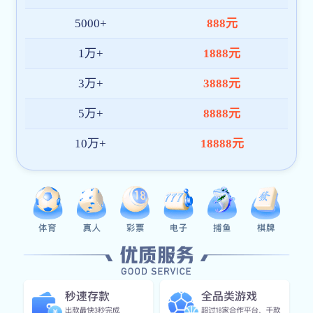
容，并且在多个重要赛事中展现出色。作为一名前
锋，他以敏捷的身手和精准的投篮能力闻名，常常能
在关键时刻为球队贡献分数。他不仅是得分手，更是
一位全能型球员，在防守端同样表现出色，为球队提
供了强大的保护。
除了个人荣誉，布泽尔还引领着他的球队取得了许多
辉煌战绩。他帮助所在球队赢得了总冠军，在那个赛
季中他发挥了至关重要的作用，成为众人瞩目的焦
点。每当看到他带球突破、上篮得分，那种热血沸腾
的感觉总是令我心潮澎湃。他用实际行动证明了努力
与天赋结合的重要性，为无数年轻球员树立了榜样。
然而，除了这些光鲜亮丽的数据和荣誉之外，布泽尔
更让我敬佩的是他面对逆境时展现出的韧劲。在职业