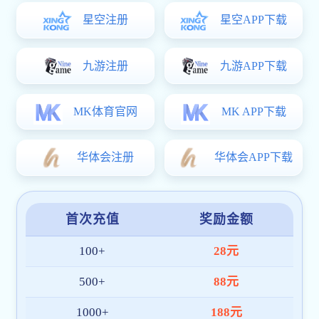
访问控制
引入多层权限结构，为敏感操作提供更精准的准入机制。
数据加密
平台数据经双向加密处理，防止非法访问与未授权泄露。